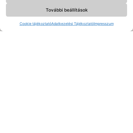
KOSÁRBA TESZEM
További beállítások
Cookie tájékoztató
Adatkezelési Tájékoztató
Impresszum
TAVASZI
TUDATOS
DESSZERTEK
BABATERVEZÉS
EBOOK
EBOOK
5,500
Ft
10,000
Ft