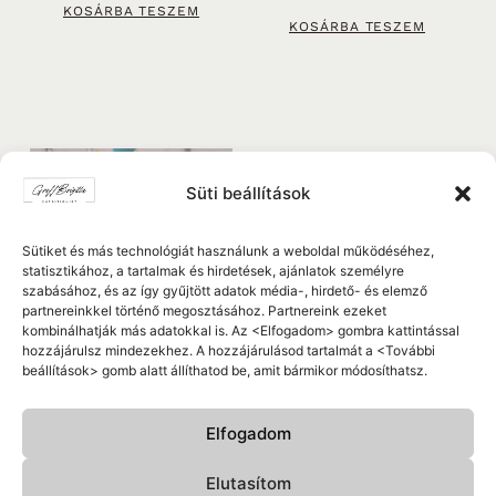
KOSÁRBA TESZEM
KOSÁRBA TESZEM
Süti beállítások
AKCIÓ!
Sütiket és más technológiát használunk a weboldal működéséhez,
statisztikához, a tartalmak és hirdetések, ajánlatok személyre
szabásához, és az így gyűjtött adatok média-, hirdető- és elemző
partnereinkkel történő megosztásához. Partnereink ezeket
kombinálhatják más adatokkal is. Az <Elfogadom> gombra kattintással
hozzájárulsz mindezekhez. A hozzájárulásod tartalmát a <További
beállítások> gomb alatt állíthatod be, amit bármikor módosíthatsz.
PAJZSMIRIGY
SIBO EBOOK
TERMÉSZETES
TÁMOGATÁSA
19,000
Ft
Elfogadom
KOSÁRBA TESZEM
25,990
Ft
17,990
Ft
Elutasítom