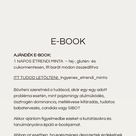
E-BOOK
AJÁNDÉK E-BOOK:
1 NAPOS ÉTRENDI MINTA –
tej-, glutén- és
cukormentesen, IR barát módon összeállítva
ITT TUDOD LETÖLTENI:
Ingyenes_etrendi_minta
Bővíteni szeretnéd a tudásod, akár egy-egy adott
probléma esetén, mint pajzsmirigy alulműködés,
ösztrogén dominancia, mellékvese kifáradás, tudatos
babatervezés, candida vagy SIBO?
Akkor ajánlom figyelmedbe ezeket a kutatásokra és
tanulmányokra épülő e-bookjaimat.
Abban az esetben, ha egészséges desszertek érdekelnek