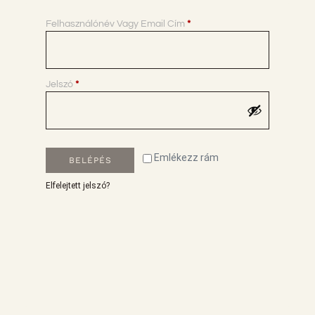
Felhasználónév Vagy Email Cím
*
Jelszó
*
Emlékezz rám
BELÉPÉS
Elfelejtett jelszó?