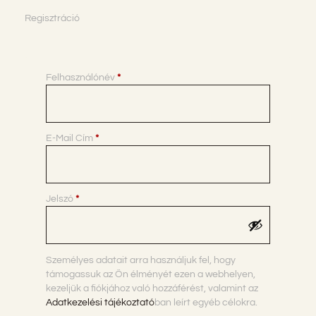
Regisztráció
Felhasználónév
*
E-Mail Cím
*
Jelszó
*
Személyes adatait arra használjuk fel, hogy
támogassuk az Ön élményét ezen a webhelyen,
kezeljük a fiókjához való hozzáférést, valamint az
Adatkezelési tájékoztató
ban leírt egyéb célokra.