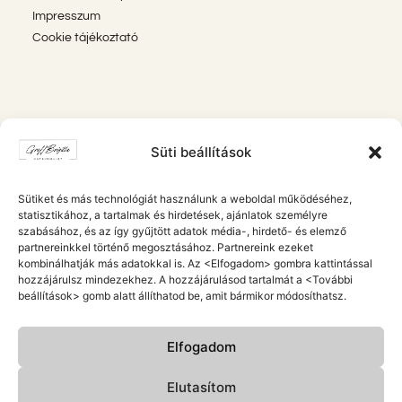
Impresszum
Cookie tájékoztató
IRATKOZZ FEL A HÍRLEVELEMRE
Süti beállítások
Ha nem akarsz lemaradni a legújabb cikkekről, hírekről,
Sütiket és más technológiát használunk a weboldal működéséhez,
tanácsokról, kedvezményekről, receptekről vagy éppen
statisztikához, a tartalmak és hirdetések, ajánlatok személyre
legújabb e-bookjaimról, akkor iratkozz fel hírlevelemre.
szabásához, és az így gyűjtött adatok média-, hirdető- és elemző
partnereinkkel történő megosztásához. Partnereink ezeket
kombinálhatják más adatokkal is. Az <Elfogadom> gombra kattintással
hozzájárulsz mindezekhez. A hozzájárulásod tartalmát a <További
beállítások> gomb alatt állíthatod be, amit bármikor módosíthatsz.
FELIRATKOZOM
Elfogadom
Elutasítom