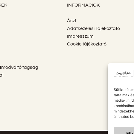
KEK
INFORMÁCIÓK
Ászf
Adatkezelési Tájékoztató
Impresszum
Cookie tájékoztató
etmódváltó tagság
al
Sütiket és 
tartalmak é
média-, hir
kombinálhat
mindezekhez
állíthatod b
Elf