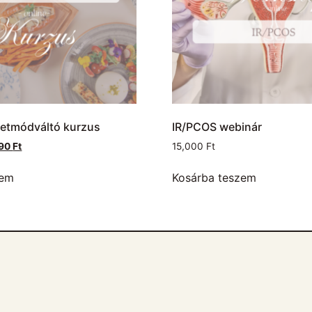
letmódváltó kurzus
IR/PCOS webinár
990
Ft
15,000
Ft
zem
Kosárba teszem