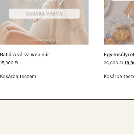
Babára várva webinár
Egyensúlyi é
15,000
Ft
29,990
Ft
19,
Kosárba teszem
Kosárba tes