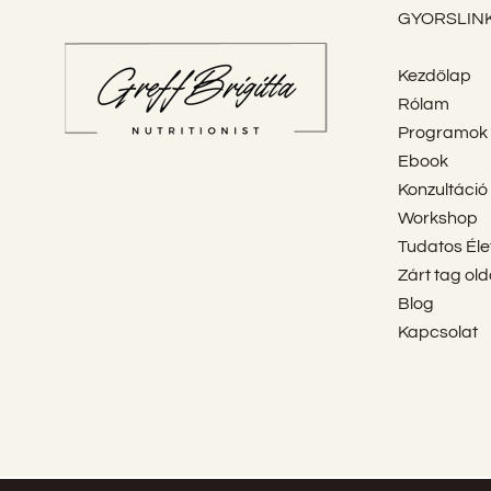
GYORSLIN
Kezdőlap
Rólam
Programok
Ebook
Konzultáció
Workshop
Tudatos Él
Zárt tag old
Blog
Kapcsolat