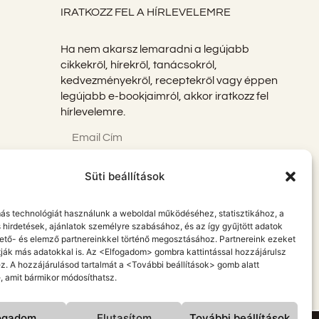
IRATKOZZ FEL A HÍRLEVELEMRE
Ha nem akarsz lemaradni a legújabb
cikkekről, hírekről, tanácsokról,
kedvezményekről, receptekről vagy éppen
legújabb e-bookjaimról, akkor iratkozz fel
hírlevelemre.
Süti beállítások
FELIRATKOZOM
más technológiát használunk a weboldal működéséhez, statisztikához, a
s hirdetések, ajánlatok személyre szabásához, és az így gyűjtött adatok
dető- és elemző partnereinkkel történő megosztásához. Partnereink ezeket
ják más adatokkal is. Az <Elfogadom> gombra kattintással hozzájárulsz
. A hozzájárulásod tartalmát a <További beállítások> gomb alatt
e, amit bármikor módosíthatsz.
ogadom
Elutasítom
További beállítások