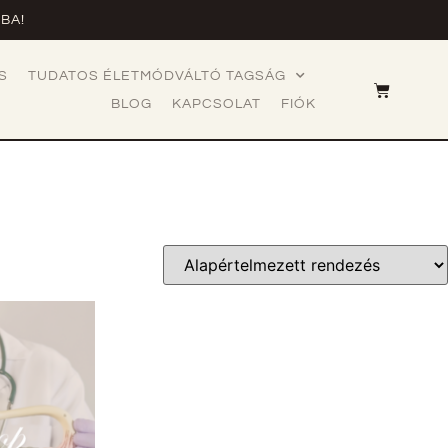
BA!
S
TUDATOS ÉLETMÓDVÁLTÓ TAGSÁG
BLOG
KAPCSOLAT
FIÓK